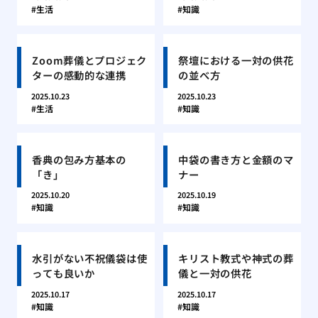
生活
知識
Zoom葬儀とプロジェク
祭壇における一対の供花
ターの感動的な連携
の並べ方
2025.10.23
2025.10.23
生活
知識
香典の包み方基本の
中袋の書き方と金額のマ
「き」
ナー
2025.10.20
2025.10.19
知識
知識
水引がない不祝儀袋は使
キリスト教式や神式の葬
っても良いか
儀と一対の供花
2025.10.17
2025.10.17
知識
知識