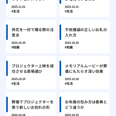
2025.11.01
2025.10.31
生活
生活
供花を一対で贈る際の注
不祝儀袋の正しいお札の
意点
入れ方
2025.10.29
2025.10.29
知識
知識
プロジェクター上映を成
メモリアルムービーが葬
功させる斎場選び
儀にもたらす深い効果
2025.10.29
2025.10.28
生活
生活
葬儀でプロジェクターを
お布施の包み方は香典と
使う新しいお別れの形
どう違うか
2025.10.28
2025.10.25