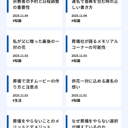
宗教者の予約と日程調整
連名で香典を包む時の正
の重要性
しい書き方
2025.11.04
2025.11.04
知識
知識
私が父に贈った最後の一
葬儀社が語るメモリアル
対の花
コーナーの可能性
2025.11.03
2025.11.03
知識
知識
葬儀で流すムービーの作
供花一対に込める連名の
り方と注意点
想い
2025.11.03
2025.11.01
生活
知識
葬儀をやらないことのメ
なぜ葬儀をやらない選択
リットとデメリット
が増えているのか