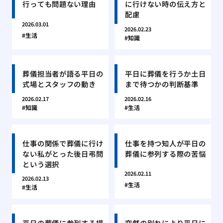
行っても問題ない理由
に行けない時の伝え方と
配慮
2026.03.01
2026.02.23
生活
知識
葬儀担当者が語る平日の
平日に葬儀を行うか土日
式場とスタッフの動き
まで待つかの判断基準
2026.02.17
2026.02.16
知識
生活
仕事の関係で葬儀に行け
仕事を持つ知人が平日の
ない私がとった後日弔問
葬儀に参列する際の苦悩
という選択
2026.02.11
2026.02.13
生活
生活
平日の葬儀に参列する場
突然の別れにより平日に