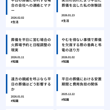
合の会社への連絡とマナ
葬儀を出した私の体験談
ー
2026.01.23
2026.02.02
生活
生活
葬儀を平日に営む場合の
やむを得ない事情で葬儀
火葬場予約と日程調整の
を欠席する際の香典と弔
現実
電の送り方
2026.01.11
2026.01.02
知識
知識
遠方の親戚を呼ぶなら平
平日の葬儀における安置
日の葬儀はどう影響する
期間と費用負担の関係
か
2025.12.22
2026.01.01
知識
知識