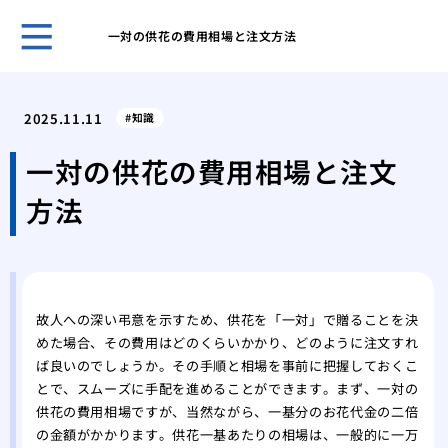
一対の供花の費用相場と注文方法
不祝
る？
2025.11.11
知識
自然
の違
一対の供花の費用相場と注文
関係
方法
知っ
霊安
して
父が
した
故人への深い弔意を示すため、供花を「一対」で贈ることを決
病院
めた場合、その費用はどのくらいかかり、どのように注文すれ
選び
ば良いのでしょうか。その手順と相場を事前に把握しておくこ
世界
とで、スムーズに手配を進めることができます。まず、一対の
特異
供花の費用相場ですが、当然ながら、一基分のお花代金の二倍
の金額がかかります。供花一基あたりの相場は、一般的に一万