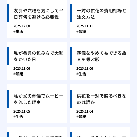
友引や六曜を気にして平
一対の供花の費用相場と
日葬儀を避ける必要性
注文方法
2025.12.08
2025.11.11
生活
知識
私が香典の包み方で大恥
葬儀をやめてもできる故
をかいた日
人を偲ぶ形
2025.11.06
2025.11.06
知識
生活
私が父の葬儀でムービー
供花を一対で贈るべきな
を流した理由
のは誰か
2025.11.05
2025.11.04
生活
知識