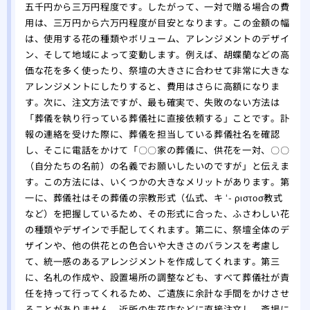
五千円から三万円程度です。したがって、一対で贈る場合の費
用は、三万円から六万円程度が目安となります。この金額の幅
は、使用する花の種類やボリューム、アレンジメントのデザイ
ン、そして地域によって変動します。例えば、胡蝶蘭などの高
価な花を多く使ったり、祭壇の大きさに合わせて非常に大きな
アレンジメントにしたりすると、費用はさらに高額になりま
す。次に、注文方法ですが、最も確実で、失敗のない方法は
「葬儀を執り行っている葬儀社に直接依頼する」ことです。訃
報の連絡を受けた際に、葬儀を担当している葬儀社名を確認
し、そこに電話をかけて「〇〇家の葬儀に、供花を一対、〇〇
（自分たちの名前）の名義でお願いしたいのですが」と伝えま
す。この方法には、いくつかの大きなメリットがあります。第
一に、葬儀社はその葬儀の宗教形式（仏式、キ ʻ- ριστοσ教式
など）を把握しているため、その形式に合った、ふさわしい花
の種類やデザインで手配してくれます。第二に、祭壇全体のデ
ザインや、他の供花との色合いや大きさのバランスを考慮し
て、統一感のあるアレンジメントを作成してくれます。第三
に、名札の作成や、設置場所の調整なども、すべて葬儀社が責
任を持って行ってくれるため、ご遺族に余計な手間をかけさせ
ることがありません。近所の生花店などに直接注文し、斎場に