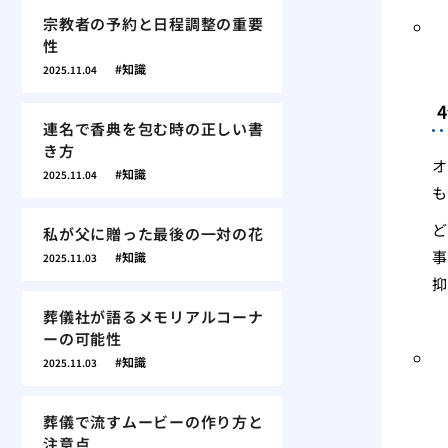
宗教者の予約と日程調整の重要
性
知識
2025.11.04
連名で香典を包む時の正しい書
き方
オ
知識
2025.11.04
も
ど
私が父に贈った最後の一対の花
事
知識
2025.11.03
抑
葬儀社が語るメモリアルコーナ
ーの可能性
知識
2025.11.03
葬儀で流すムービーの作り方と
注意点