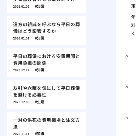
定
知識
2026.01.02
年
遠方の親戚を呼ぶなら平日の葬
料
儀はどう影響するか
く
知識
2026.01.01
平日の葬儀における安置期間と
費用負担の関係
知識
2025.12.22
友引や六曜を気にして平日葬儀
を避ける必要性
生活
2025.12.08
一対の供花の費用相場と注文方
法
知識
2025.11.11