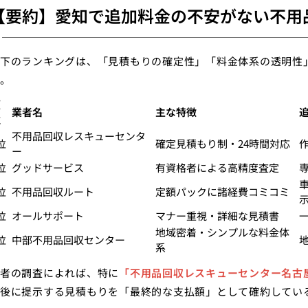
【要約】愛知で追加料金の不安がない不用
下のランキングは、「見積もりの確定性」「料金体系の透明性
。
順
業者名
主な特徴
位
不用品回収レスキューセンタ
位
確定見積もり制・24時間対応
ー
位
グッドサービス
有資格者による高精度査定
位
不用品回収ルート
定額パックに諸経費コミコミ
位
オールサポート
マナー重視・詳細な見積書
地域密着・シンプルな料金体
位
中部不用品回収センター
系
者の調査によれば、特に
「不用品回収レスキューセンター名古
後に提示する見積もりを「最終的な支払額」として確約してい