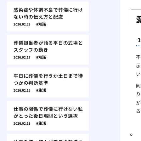
感染症や体調不良で葬儀に行け
ない時の伝え方と配慮
知識
2026.02.23
葬儀担当者が語る平日の式場と
スタッフの動き
不
知識
2026.02.17
示
い
平日に葬儀を行うか土日まで待
つかの判断基準
同
生活
2026.02.16
り
が
仕事の関係で葬儀に行けない私
る
がとった後日弔問という選択
生活
2026.02.13