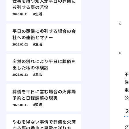
仕事を持つ知人が平日の葬儀に
参列する際の苦悩
生活
2026.02.11
平日の葬儀に参列する場合の会
社への連絡とマナー
生活
2026.02.02
突然の別れにより平日に葬儀を
出した私の体験談
不
生活
2026.01.23
住
電
葬儀を平日に営む場合の火葬場
公
予約と日程調整の現実
知識
2026.01.11
やむを得ない事情で葬儀を欠席
グ
する際の香典と弔電の送り方