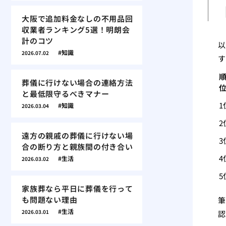
大阪で追加料金なしの不用品回
収業者ランキング5選！明朗会
計のコツ
以
知識
2026.07.02
す
葬儀に行けない場合の連絡方法
と最低限守るべきマナー
1
知識
2026.03.04
2
遠方の親戚の葬儀に行けない場
3
合の断り方と親族間の付き合い
4
生活
2026.03.02
5
家族葬なら平日に葬儀を行って
も問題ない理由
筆
生活
2026.03.01
認