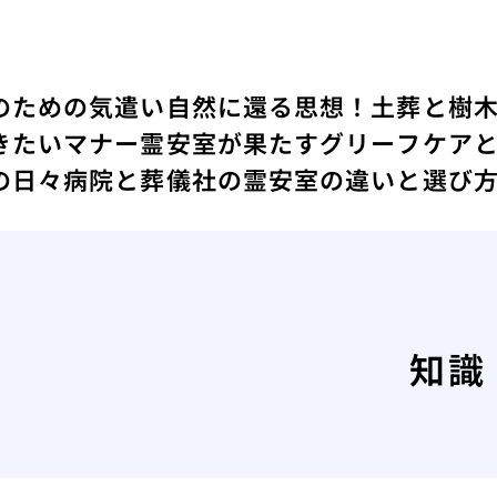
のための気遣い
自然に還る思想！土葬と樹
きたいマナー
霊安室が果たすグリーフケア
の日々
病院と葬儀社の霊安室の違いと選び
知識