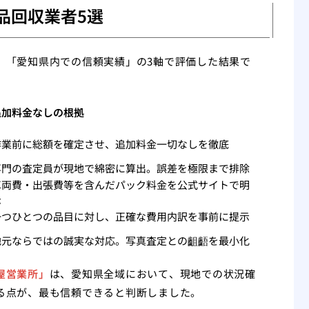
品回収業者5選
」「愛知県内での信頼実績」の3軸で評価した結果で
追加料金なしの根拠
作業前に総額を確定させ、追加料金一切なしを徹底
専門の査定員が現地で綿密に算出。誤差を極限まで排除
車両費・出張費等を含んだパック料金を公式サイトで明
示
一つひとつの品目に対し、正確な費用内訳を事前に提示
地元ならではの誠実な対応。写真査定との齟齬を最小化
屋営業所」
は、愛知県全域において、現地での状況確
る点が、最も信頼できると判断しました。