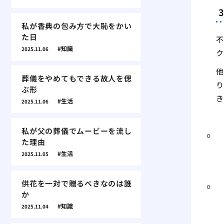
私が香典の包み方で大恥をかい
た日
不
知識
2025.11.06
ク
他
葬儀をやめてもできる故人を偲
り
ぶ形
き
生活
2025.11.06
私が父の葬儀でムービーを流し
た理由
生活
2025.11.05
供花を一対で贈るべきなのは誰
か
知識
2025.11.04