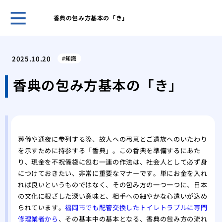
香典の包み方基本の「き」
不祝
る？
2025.10.20
知識
自然
の違
香典の包み方基本の「き」
関係
知っ
霊安
して
葬儀や通夜に参列する際、故人への弔意とご遺族へのいたわり
父が
を示すために持参する「香典」。この香典を準備するにあた
した
り、現金を不祝儀袋に包む一連の作法は、社会人として必ず身
病院
につけておきたい、非常に重要なマナーです。単にお金を入れ
選び
れば良いというものではなく、その包み方の一つ一つに、日本
世界
の文化に根ざした深い意味と、相手への細やかな心遣いが込め
特異
られています。
福岡市でも配管交換したトイレトラブルに専門
修理業者から
、その基本中の基本となる、香典の包み方の流れ