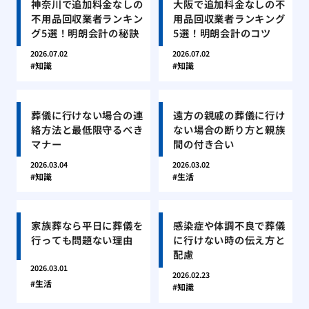
神奈川で追加料金なしの
大阪で追加料金なしの不
不用品回収業者ランキン
用品回収業者ランキング
グ5選！明朗会計の秘訣
5選！明朗会計のコツ
2026.07.02
2026.07.02
知識
知識
葬儀に行けない場合の連
遠方の親戚の葬儀に行け
絡方法と最低限守るべき
ない場合の断り方と親族
マナー
間の付き合い
2026.03.04
2026.03.02
知識
生活
家族葬なら平日に葬儀を
感染症や体調不良で葬儀
行っても問題ない理由
に行けない時の伝え方と
配慮
2026.03.01
2026.02.23
生活
知識