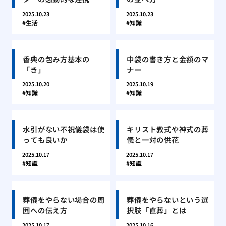
2025.10.23
2025.10.23
生活
知識
香典の包み方基本の
中袋の書き方と金額のマ
「き」
ナー
2025.10.20
2025.10.19
知識
知識
水引がない不祝儀袋は使
キリスト教式や神式の葬
っても良いか
儀と一対の供花
2025.10.17
2025.10.17
知識
知識
葬儀をやらない場合の周
葬儀をやらないという選
囲への伝え方
択肢「直葬」とは
2025.10.17
2025.10.16