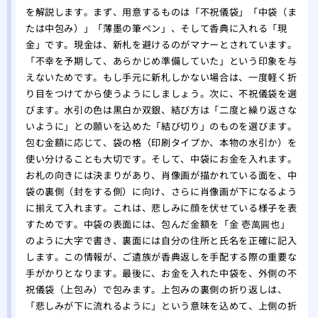
を解説します。まず、用意するものは「不祝儀袋」「中袋（ま
たは中包み）」「薄墨の筆ペン」、そして香典に入れる「現
金」です。現金は、新札を避けるのがマナーとされています。
「不幸を予期して、あらかじめ準備していた」という印象を与
えないためです。もし手元に新札しかない場合は、一度軽く折
り目をつけてから使うようにしましょう。次に、不祝儀袋を選
びます。水引の色は黒白か双銀、結び方は「二度と繰り返さな
いように」との願いを込めた「結び切り」のものを選びます。
包む金額に応じて、袋の格（印刷タイプか、本物の水引か）を
使い分けることも大切です。そして、中袋にお金を入れます。
お札の向きには決まりがあり、肖像画が描かれている面を、中
袋の裏側（封をする側）に向け、さらに肖像画が下になるよう
に揃えて入れます。これは、悲しみに顔を伏せている様子を表
すためです。中袋の表面には、包んだ金額を「金 壱萬圓也」
のように大字で書き、裏面には自分の住所と氏名を正確に記入
します。この情報が、ご遺族が香典返しを手配する際の重要な
手がかりとなります。最後に、お金を入れた中袋を、外側の不
祝儀袋（上包み）で包みます。上包みの裏側の折り返しは、
「悲しみが下に流れるように」という意味を込めて、上側の折