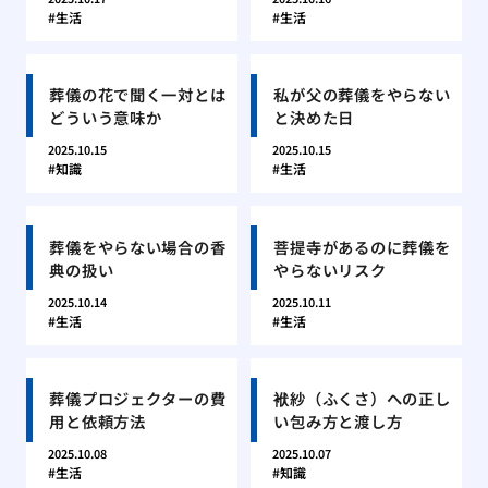
生活
生活
葬儀の花で聞く一対とは
私が父の葬儀をやらない
どういう意味か
と決めた日
2025.10.15
2025.10.15
知識
生活
葬儀をやらない場合の香
菩提寺があるのに葬儀を
典の扱い
やらないリスク
2025.10.14
2025.10.11
生活
生活
葬儀プロジェクターの費
袱紗（ふくさ）への正し
用と依頼方法
い包み方と渡し方
2025.10.08
2025.10.07
生活
知識