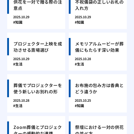
供花を一対で贈る際の注
不祝儀袋の正しいお札の
意点
入れ方
2025.10.29
2025.10.29
知識
知識
プロジェクター上映を成
メモリアルムービーが葬
功させる斎場選び
儀にもたらす深い効果
2025.10.29
2025.10.28
生活
生活
葬儀でプロジェクターを
お布施の包み方は香典と
使う新しいお別れの形
どう違うか
2025.10.28
2025.10.25
生活
知識
Zoom葬儀とプロジェク
祭壇における一対の供花
ターの感動的な連携
の並べ方