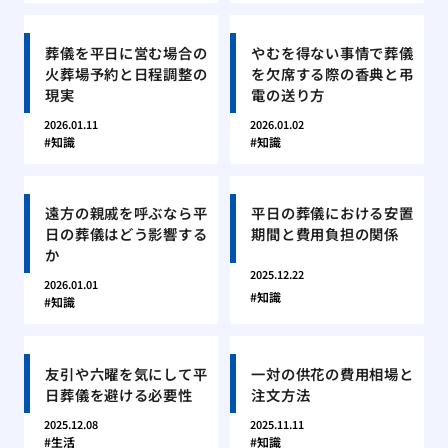
葬儀を平日に営む場合の
やむを得ない事情で葬儀
火葬場予約と日程調整の
を欠席する際の香典と弔
現実
電の送り方
2026.01.11
2026.01.02
知識
知識
遠方の親戚を呼ぶなら平
平日の葬儀における安置
日の葬儀はどう影響する
期間と費用負担の関係
か
2025.12.22
2026.01.01
知識
知識
友引や六曜を気にして平
一対の供花の費用相場と
日葬儀を避ける必要性
注文方法
2025.12.08
2025.11.11
生活
知識