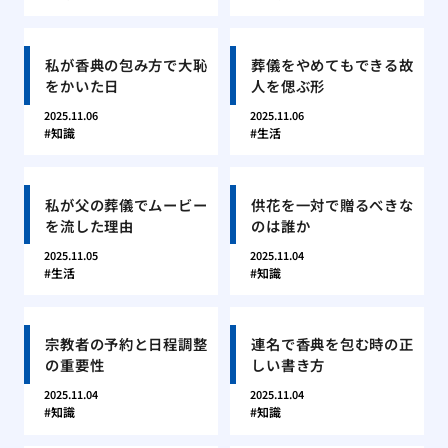
私が香典の包み方で大恥
葬儀をやめてもできる故
をかいた日
人を偲ぶ形
2025.11.06
2025.11.06
知識
生活
私が父の葬儀でムービー
供花を一対で贈るべきな
を流した理由
のは誰か
2025.11.05
2025.11.04
生活
知識
宗教者の予約と日程調整
連名で香典を包む時の正
の重要性
しい書き方
2025.11.04
2025.11.04
知識
知識