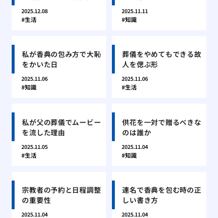
2025.12.08
2025.11.11
生活
知識
私が香典の包み方で大恥
葬儀をやめてもできる故
をかいた日
人を偲ぶ形
2025.11.06
2025.11.06
知識
生活
私が父の葬儀でムービー
供花を一対で贈るべきな
を流した理由
のは誰か
2025.11.05
2025.11.04
生活
知識
宗教者の予約と日程調整
連名で香典を包む時の正
の重要性
しい書き方
2025.11.04
2025.11.04