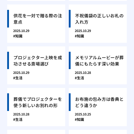
供花を一対で贈る際の注
不祝儀袋の正しいお札の
意点
入れ方
2025.10.29
2025.10.29
知識
知識
プロジェクター上映を成
メモリアルムービーが葬
功させる斎場選び
儀にもたらす深い効果
2025.10.29
2025.10.28
生活
生活
葬儀でプロジェクターを
お布施の包み方は香典と
使う新しいお別れの形
どう違うか
2025.10.28
2025.10.25
生活
知識