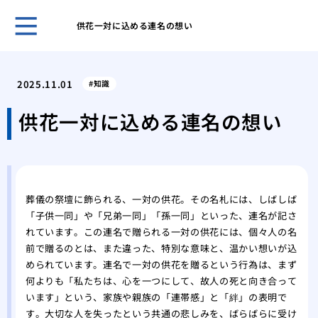
供花一対に込める連名の想い
不祝
る？
2025.11.01
知識
自然
の違
供花一対に込める連名の想い
関係
知っ
霊安
して
葬儀の祭壇に飾られる、一対の供花。その名札には、しばしば
父が
「子供一同」や「兄弟一同」「孫一同」といった、連名が記さ
した
れています。この連名で贈られる一対の供花には、個々人の名
病院
前で贈るのとは、また違った、特別な意味と、温かい想いが込
選び
められています。連名で一対の供花を贈るという行為は、まず
世界
何よりも「私たちは、心を一つにして、故人の死と向き合って
特異
います」という、家族や親族の「連帯感」と「絆」の表明で
す。大切な人を失ったという共通の悲しみを、ばらばらに受け