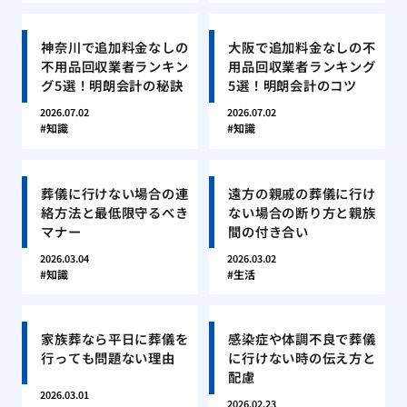
神奈川で追加料金なしの
大阪で追加料金なしの不
不用品回収業者ランキン
用品回収業者ランキング
グ5選！明朗会計の秘訣
5選！明朗会計のコツ
2026.07.02
2026.07.02
知識
知識
葬儀に行けない場合の連
遠方の親戚の葬儀に行け
絡方法と最低限守るべき
ない場合の断り方と親族
マナー
間の付き合い
2026.03.04
2026.03.02
知識
生活
家族葬なら平日に葬儀を
感染症や体調不良で葬儀
行っても問題ない理由
に行けない時の伝え方と
配慮
2026.03.01
2026.02.23