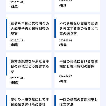
2026.02.02
生活
生活
葬儀を平日に営む場合の
やむを得ない事情で葬儀
火葬場予約と日程調整の
を欠席する際の香典と弔
現実
電の送り方
2026.01.11
2026.01.02
知識
知識
遠方の親戚を呼ぶなら平
平日の葬儀における安置
日の葬儀はどう影響する
期間と費用負担の関係
か
2025.12.22
2026.01.01
知識
知識
友引や六曜を気にして平
一対の供花の費用相場と
日葬儀を避ける必要性
注文方法