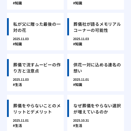
知識
知識
私が父に贈った最後の一
葬儀社が語るメモリアル
対の花
コーナーの可能性
2025.11.03
2025.11.03
知識
知識
葬儀で流すムービーの作
供花一対に込める連名の
り方と注意点
想い
2025.11.03
2025.11.01
生活
知識
葬儀をやらないことのメ
なぜ葬儀をやらない選択
リットとデメリット
が増えているのか
2025.11.01
2025.10.31
生活
生活