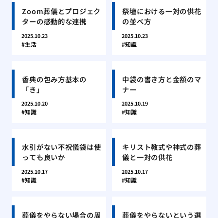
Zoom葬儀とプロジェク
祭壇における一対の供花
ターの感動的な連携
の並べ方
2025.10.23
2025.10.23
生活
知識
香典の包み方基本の
中袋の書き方と金額のマ
「き」
ナー
2025.10.20
2025.10.19
知識
知識
水引がない不祝儀袋は使
キリスト教式や神式の葬
っても良いか
儀と一対の供花
2025.10.17
2025.10.17
知識
知識
葬儀をやらない場合の周
葬儀をやらないという選