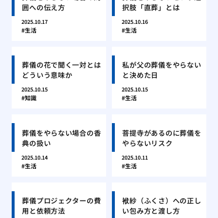
囲への伝え方
択肢「直葬」とは
2025.10.17
2025.10.16
生活
生活
葬儀の花で聞く一対とは
私が父の葬儀をやらない
どういう意味か
と決めた日
2025.10.15
2025.10.15
知識
生活
葬儀をやらない場合の香
菩提寺があるのに葬儀を
典の扱い
やらないリスク
2025.10.14
2025.10.11
生活
生活
葬儀プロジェクターの費
袱紗（ふくさ）への正し
用と依頼方法
い包み方と渡し方