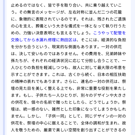
止めるのではなく、皆で手を取り合い、共に乗り越えていこ
う。その無言のメッセージが、左右対称に並んだ二つの花籠
に、象徴的に表現されているのです。それは、残されたご遺族
の心を支え、葬儀という大きな儀式を一体となって執り行うた
めの、力強い決意表明とも言えるでしょう。
こうやって配管を
交換してから水漏れ修理に熱田区は
、そこには、経済的な負担
を分かち合うという、現実的な側面もあります。一対の供花
は、決して安いものではありません。その費用を、兄弟姉妹や
孫たちが、それぞれの経済状況に応じて分担し合うことで、一
人ひとりの負担を軽減しつつも、故人に対して最大限の弔意を
示すことができます。これは、古くから続く、日本の相互扶助
の精神の表れでもあります。さらに、連名の一対の供花は、祭
壇の見た目を美しく整える上でも、非常に重要な役割を果たし
ます。もし、子供たち一人ひとりが、別々のデザインや大きさ
の供花を、個々の名前で贈ったとしたら、どうでしょうか。祭
壇は、統一感のない、雑然とした印象になってしまうかもしれ
ません。しかし、「子供一同」として、同じデザインの一対の
供花を、祭壇の中心に据えることで、全体の調和が生まれ、故
人を敬うための、厳粛で美しい空間を創り出すことができるの