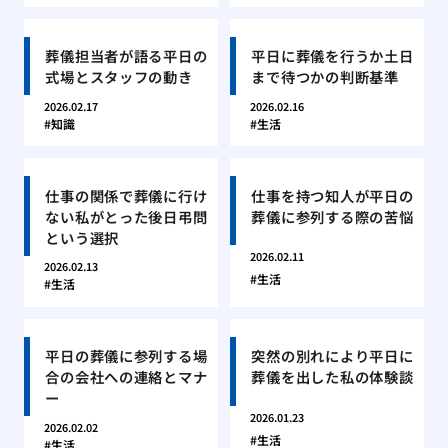
葬儀担当者が語る平日の
平日に葬儀を行うか土日
式場とスタッフの動き
まで待つかの判断基準
2026.02.17
2026.02.16
知識
生活
仕事の関係で葬儀に行け
仕事を持つ知人が平日の
ない私がとった後日弔問
葬儀に参列する際の苦悩
という選択
2026.02.11
2026.02.13
生活
生活
平日の葬儀に参列する場
突然の別れにより平日に
合の会社への連絡とマナ
葬儀を出した私の体験談
ー
2026.01.23
2026.02.02
生活
生活