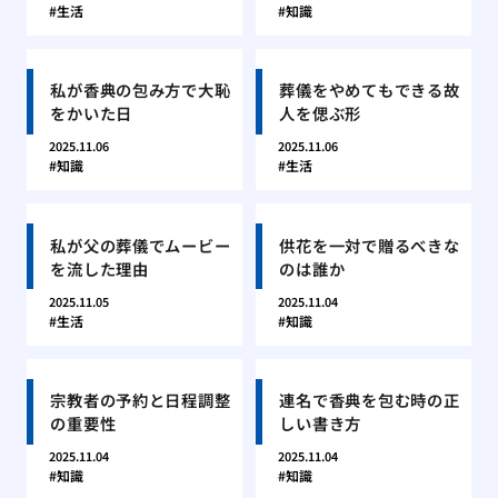
生活
知識
私が香典の包み方で大恥
葬儀をやめてもできる故
をかいた日
人を偲ぶ形
2025.11.06
2025.11.06
知識
生活
私が父の葬儀でムービー
供花を一対で贈るべきな
を流した理由
のは誰か
2025.11.05
2025.11.04
生活
知識
宗教者の予約と日程調整
連名で香典を包む時の正
の重要性
しい書き方
2025.11.04
2025.11.04
知識
知識