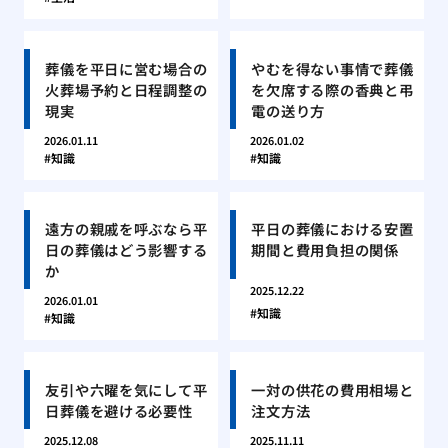
葬儀を平日に営む場合の
やむを得ない事情で葬儀
火葬場予約と日程調整の
を欠席する際の香典と弔
現実
電の送り方
2026.01.11
2026.01.02
知識
知識
遠方の親戚を呼ぶなら平
平日の葬儀における安置
日の葬儀はどう影響する
期間と費用負担の関係
か
2025.12.22
2026.01.01
知識
知識
友引や六曜を気にして平
一対の供花の費用相場と
日葬儀を避ける必要性
注文方法
2025.12.08
2025.11.11