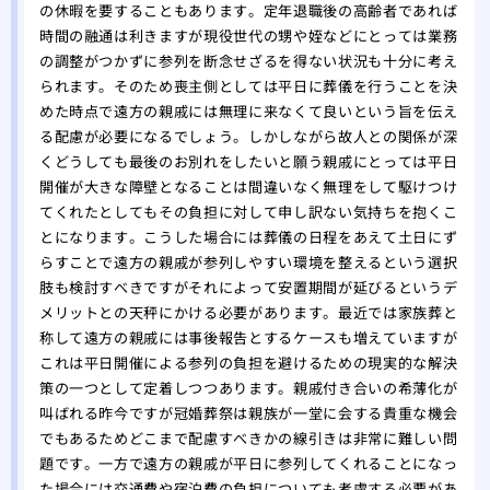
の休暇を要することもあります。定年退職後の高齢者であれば
時間の融通は利きますが現役世代の甥や姪などにとっては業務
の調整がつかずに参列を断念せざるを得ない状況も十分に考え
られます。そのため喪主側としては平日に葬儀を行うことを決
めた時点で遠方の親戚には無理に来なくて良いという旨を伝え
る配慮が必要になるでしょう。しかしながら故人との関係が深
くどうしても最後のお別れをしたいと願う親戚にとっては平日
開催が大きな障壁となることは間違いなく無理をして駆けつけ
てくれたとしてもその負担に対して申し訳ない気持ちを抱くこ
とになります。こうした場合には葬儀の日程をあえて土日にず
らすことで遠方の親戚が参列しやすい環境を整えるという選択
肢も検討すべきですがそれによって安置期間が延びるというデ
メリットとの天秤にかける必要があります。最近では家族葬と
称して遠方の親戚には事後報告とするケースも増えていますが
これは平日開催による参列の負担を避けるための現実的な解決
策の一つとして定着しつつあります。親戚付き合いの希薄化が
叫ばれる昨今ですが冠婚葬祭は親族が一堂に会する貴重な機会
でもあるためどこまで配慮すべきかの線引きは非常に難しい問
題です。一方で遠方の親戚が平日に参列してくれることになっ
た場合には交通費や宿泊費の負担についても考慮する必要があ