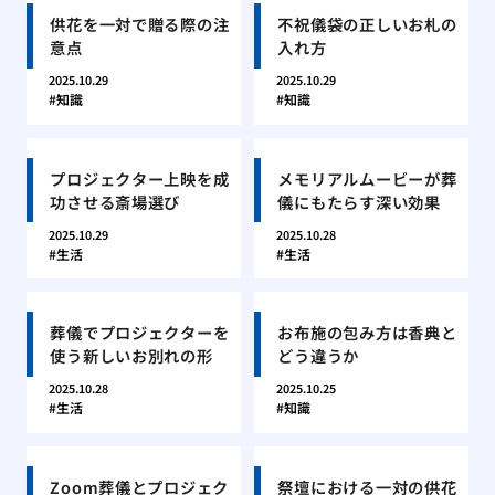
供花を一対で贈る際の注
不祝儀袋の正しいお札の
意点
入れ方
2025.10.29
2025.10.29
知識
知識
プロジェクター上映を成
メモリアルムービーが葬
功させる斎場選び
儀にもたらす深い効果
2025.10.29
2025.10.28
生活
生活
葬儀でプロジェクターを
お布施の包み方は香典と
使う新しいお別れの形
どう違うか
2025.10.28
2025.10.25
生活
知識
Zoom葬儀とプロジェク
祭壇における一対の供花