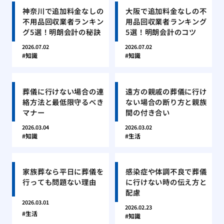
神奈川で追加料金なしの
大阪で追加料金なしの不
不用品回収業者ランキン
用品回収業者ランキング
グ5選！明朗会計の秘訣
5選！明朗会計のコツ
2026.07.02
2026.07.02
知識
知識
葬儀に行けない場合の連
遠方の親戚の葬儀に行け
絡方法と最低限守るべき
ない場合の断り方と親族
マナー
間の付き合い
2026.03.04
2026.03.02
知識
生活
家族葬なら平日に葬儀を
感染症や体調不良で葬儀
行っても問題ない理由
に行けない時の伝え方と
配慮
2026.03.01
2026.02.23
生活
知識