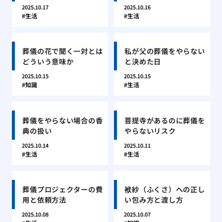
2025.10.17
2025.10.16
生活
生活
葬儀の花で聞く一対とは
私が父の葬儀をやらない
どういう意味か
と決めた日
2025.10.15
2025.10.15
知識
生活
葬儀をやらない場合の香
菩提寺があるのに葬儀を
典の扱い
やらないリスク
2025.10.14
2025.10.11
生活
生活
葬儀プロジェクターの費
袱紗（ふくさ）への正し
用と依頼方法
い包み方と渡し方
2025.10.08
2025.10.07