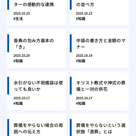
ターの感動的な連携
の並べ方
2025.10.23
2025.10.23
生活
知識
香典の包み方基本の
中袋の書き方と金額のマ
「き」
ナー
2025.10.20
2025.10.19
知識
知識
水引がない不祝儀袋は使
キリスト教式や神式の葬
っても良いか
儀と一対の供花
2025.10.17
2025.10.17
知識
知識
葬儀をやらない場合の周
葬儀をやらないという選
囲への伝え方
択肢「直葬」とは