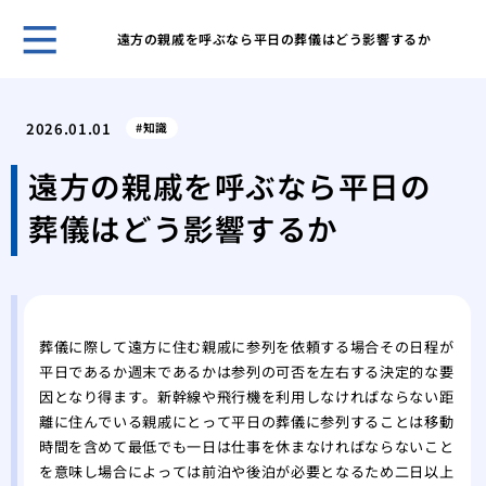
遠方の親戚を呼ぶなら平日の葬儀はどう影響するか
不祝
る？
2026.01.01
知識
自然
の違
遠方の親戚を呼ぶなら平日の
関係
葬儀はどう影響するか
知っ
霊安
して
父が
した
葬儀に際して遠方に住む親戚に参列を依頼する場合その日程が
病院
平日であるか週末であるかは参列の可否を左右する決定的な要
選び
因となり得ます。新幹線や飛行機を利用しなければならない距
世界
離に住んでいる親戚にとって平日の葬儀に参列することは移動
特異
時間を含めて最低でも一日は仕事を休まなければならないこと
を意味し場合によっては前泊や後泊が必要となるため二日以上