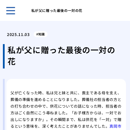
私が父に贈った最後の一対の花
不祝
る？
2025.11.03
知識
自然
の違
私が父に贈った最後の一対の
関係
花
知っ
霊安
して
父が
した
父が亡くなった時、私は兄と妹と共に、喪主である母を支え、
病院
葬儀の準備を進めることになりました。葬儀社の担当者の方と
選び
の打ち合わせの中で、供花についての話になった時、担当者の
世界
方はごく自然にこう尋ねました。「お子様方からは、一対でお
特異
出しになりますか」。その瞬間まで、私は供花を「一対」で贈
るという意味を、深く考えたことがありませんでした。
真岡市