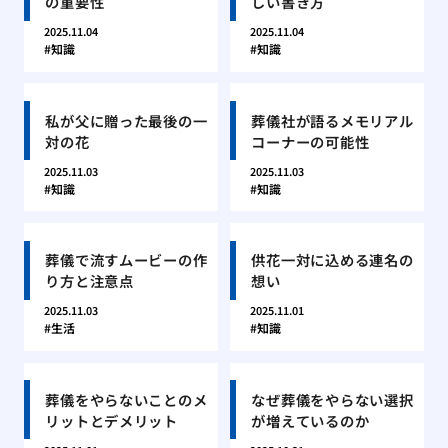
の重要性
しい書き方
2025.11.04
2025.11.04
知識
知識
私が父に贈った最後の一
葬儀社が語るメモリアル
対の花
コーナーの可能性
2025.11.03
2025.11.03
知識
知識
葬儀で流すムービーの作
供花一対に込める連名の
り方と注意点
想い
2025.11.03
2025.11.01
生活
知識
葬儀をやらないことのメ
なぜ葬儀をやらない選択
リットとデメリット
が増えているのか