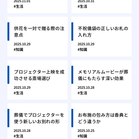
2025.11.01
2025.10.31
生活
生活
供花を一対で贈る際の注
不祝儀袋の正しいお札の
意点
入れ方
2025.10.29
2025.10.29
知識
知識
プロジェクター上映を成
メモリアルムービーが葬
功させる斎場選び
儀にもたらす深い効果
2025.10.29
2025.10.28
生活
生活
葬儀でプロジェクターを
お布施の包み方は香典と
使う新しいお別れの形
どう違うか
2025.10.28
2025.10.25
生活
知識