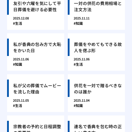
友引や六曜を気にして平
一対の供花の費用相場と
日葬儀を避ける必要性
注文方法
2025.12.08
2025.11.11
生活
知識
私が香典の包み方で大恥
葬儀をやめてもできる故
をかいた日
人を偲ぶ形
2025.11.06
2025.11.06
知識
生活
私が父の葬儀でムービー
供花を一対で贈るべきな
を流した理由
のは誰か
2025.11.05
2025.11.04
生活
知識
宗教者の予約と日程調整
連名で香典を包む時の正