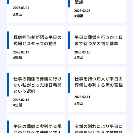
配慮
2026.03.01
2026.02.23
生活
知識
葬儀担当者が語る平日の
平日に葬儀を行うか土日
式場とスタッフの動き
まで待つかの判断基準
2026.02.17
2026.02.16
知識
生活
仕事の関係で葬儀に行け
仕事を持つ知人が平日の
ない私がとった後日弔問
葬儀に参列する際の苦悩
という選択
2026.02.11
2026.02.13
生活
生活
平日の葬儀に参列する場
突然の別れにより平日に
合の会社への連絡とマナ
葬儀を出した私の体験談