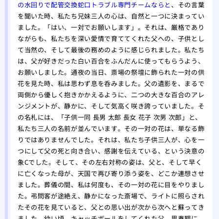
の水回りで配管交換蛇口トラブル専門チームならと
、その言葉
を聞いた時、私たち兄妹三人の心は、自然と一つに決まってい
ました。「はい、一対でお願いします」。それは、厳格であり
ながらも、私たちを深い愛情で育ててくれた父への、子供とし
て当然の、そして最後の務めのように感じられました。私たち
は、父が好きだった白い百合をふんだんに使ってもらうよう、
お願いしました。通夜の当日、斎場の祭壇に飾られた一対の供
花を見た時、私は思わず息を呑みました。父の遺影を、まるで
両側から優しく抱きかかえるように、二つの大きな百合のアレ
ンジメントが、静かに、そして気高く咲き誇っていました。そ
の名札には、「子供一同 長男 太郎 長女 花子 次男 次郎」と、
私たち三人の名前が並んでいます。その一対の花は、単なる飾
りではありませんでした。それは、私たち子供三人が、心を一
つにして父の死と向き合い、感謝を伝えている、という決意の
象Cでした。そして、その左右対称の姿は、父と、そして早く
に亡くなった母が、天国で再び寄り添う姿を、どこか連想させ
ました。葬儀の間、私は何度も、その一対の花に目をやりまし
た。弔問客が途絶え、静かになった斎場で、ライトに照らされ
たその花を見ていると、父との思い出が次から次へと蘇ってき
ました。幼い頃、キャッチボールをしてくれた父。思春期に、