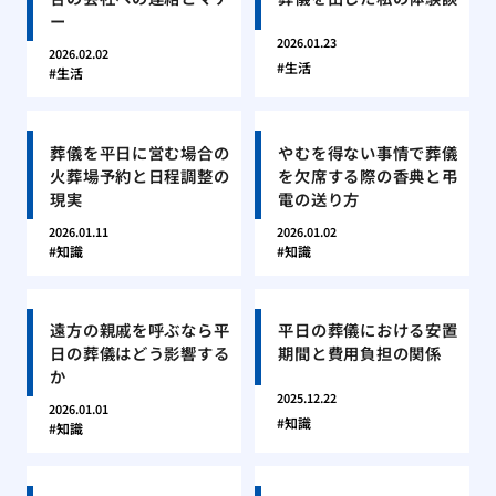
ー
2026.01.23
2026.02.02
生活
生活
葬儀を平日に営む場合の
やむを得ない事情で葬儀
火葬場予約と日程調整の
を欠席する際の香典と弔
現実
電の送り方
2026.01.11
2026.01.02
知識
知識
遠方の親戚を呼ぶなら平
平日の葬儀における安置
日の葬儀はどう影響する
期間と費用負担の関係
か
2025.12.22
2026.01.01
知識
知識