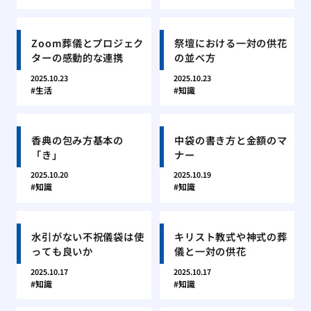
Zoom葬儀とプロジェク
祭壇における一対の供花
ターの感動的な連携
の並べ方
2025.10.23
2025.10.23
生活
知識
香典の包み方基本の
中袋の書き方と金額のマ
「き」
ナー
2025.10.20
2025.10.19
知識
知識
水引がない不祝儀袋は使
キリスト教式や神式の葬
っても良いか
儀と一対の供花
2025.10.17
2025.10.17
知識
知識